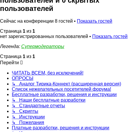
пользователей и 0 скрытых
пользователей
Сейчас на конференции 8 гостей •
Показать гостей
Страница
1
из
1
нет зарегистрированных пользователей •
Показать гостей
Легенда:
Супермодераторы
Страница
1
из
1
Перейти
ЧИТАТЬ ВСЕМ, без исключений!
ОПРОСЫ
↳ Аналог Тирика-Коннект (расширенная версия)
Список нежелательных посетителей форума!
Бесплатные разработки, решения и инструкции
↳ Наши бесплатные разработки
↳ Стандартные отчеты
↳ Скрипты
↳ Инструкции
↳ Пожелания
Платные разработки, решения и инструкции