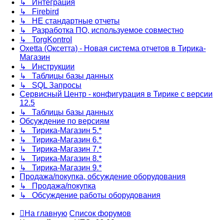
↳ Интеграция
↳ Firebird
↳ НЕ стандартные отчеты
↳ Разработка ПО, используемое совместно
↳ TorgKontrol
Oxetta (Оксетта) - Новая система отчетов в Тирика-
Магазин
↳ Инструкции
↳ Таблицы базы данных
↳ SQL Запросы
Сервисный Центр - конфигурация в Тирике с версии
12.5
↳ Таблицы базы данных
Обсуждение по версиям
↳ Тирика-Магазин 5.*
↳ Тирика-Магазин 6.*
↳ Тирика-Магазин 7.*
↳ Тирика-Магазин 8.*
↳ Тирика-Магазин 9.*
Продажа/покупка, обсуждение оборудования
↳ Продажа/покупка
↳ Обсуждение работы оборудования
На главную
Список форумов