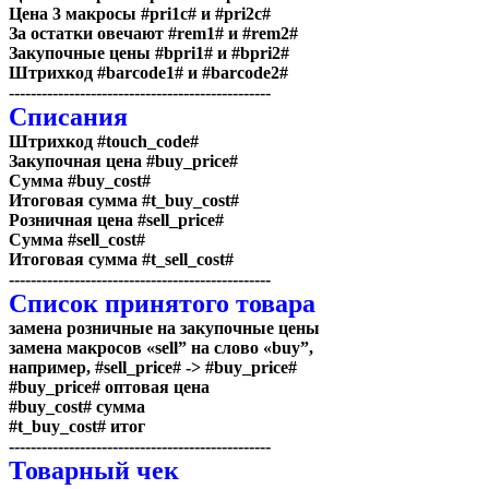
Цена 3 макросы
#pri1c# и #pri2c#
За остатки овечают
#rem1#
и
#rem2#
Закупочные цены
#bpri1#
и
#bpri2#
Штрихкод
#barcode1# и #barcode2#
------------------------------------------------
Списания
Штрихкод
#touch_code#
Закупочная цена
#buy_price#
Сумма
#buy_cost#
Итоговая сумма
#t_buy_cost#
Розничная цена
#sell_price#
Сумма
#sell_cost#
Итоговая сумма
#t_sell_cost#
------------------------------------------------
Список принятого товара
замена розничные на закупочные цены
замена макросов «
sell
” на слово «
buy
”,
например, #
sell_price
# -> #
buy_price
#
#buy_price#
оптовая цена
#buy_cost#
сумма
#t_buy_cost#
итог
------------------------------------------------
Товарный чек