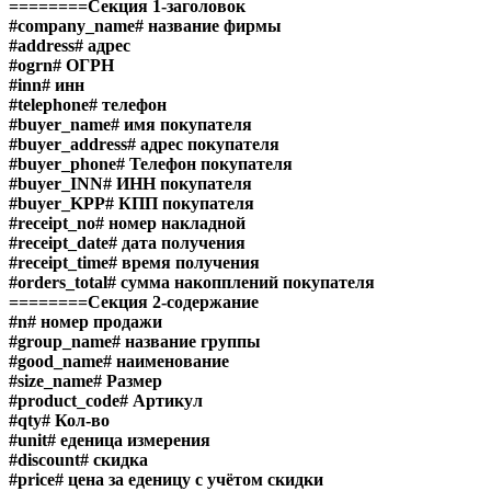
========Секция 1-заголовок
#company_name#
название фирмы
#address#
адрес
#ogrn#
ОГРН
#inn#
инн
#telephone#
телефон
#buyer_name#
имя покупателя
#buyer_address#
адрес покупателя
#buyer_phone#
Телефон покупателя
#buyer_INN#
ИНН покупателя
#buyer_KPP#
КПП покупателя
#receipt_no#
номер накладной
#receipt_date#
дата получения
#receipt_time#
время получения
#orders_total#
сумма накопплений покупателя
========Секция 2-содержание
#n#
номер продажи
#group_name#
название группы
#good_name#
наименование
#size_name#
Размер
#product_code#
Артикул
#qty#
Кол-во
#unit#
еденица измерения
#discount#
скидка
#price#
цена за еденицу с учётом скидки