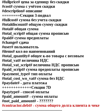
#fullprice#
цена за еденицу без скидки
#cost#
сумма с учётом скидки
#description#
описание
========Секция 3-подвал
#fullcost#
сумма без учета скидки
#totaldiscount#
общую сумму скидки
#total#
общая сумма
#total_script#
общая сумма прописью
#paid#
сумма предоплаты
#change#
сдача
#user#
пользователь
#items#
кол-во наименований
#total_quantity#
общее к-во товара с весовым
#total_vat#
величина НДС
#total_vat_script#
величина НДС прописью
#paid_script#
сумма предоплаты прописью
#payment_type#
тип оплаты
#total_cost_wo_vat#
сумма без НДС
#paydate#
- дата платежа
+++++++++++++Секция 7D
#paytype#
- способ оплаты
#paid_amount#
- сумма оплаты
#not_paid_amount# - ???????
#contractor.debt# - сумма общего долга клиента в чеке
------------------------------------------------