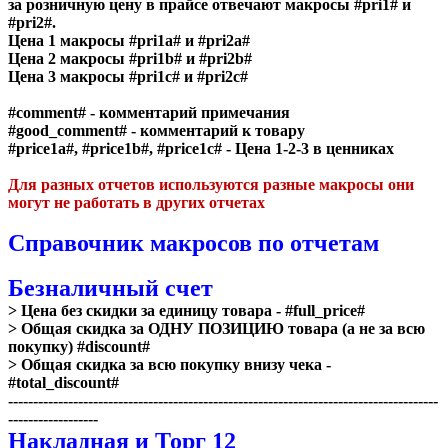
за розничную цену в прайсе отвечают макросы
#pri1#
и
#pri2#
.
Цена 1 макросы
#pri1a# и #pri2a#
Цена 2 макросы
#pri1b# и #pri2b#
Цена 3 макросы
#pri1c# и #pri2c#
#comment#
- комментарий примечания
#good_comment#
- комментарий к товару
#price1a#, #price1b#, #price1c#
- Цена 1-2-3 в ценниках
Для разных отчетов используются разные макросы они
могут не работать в других отчетах
Справочник макросов по отчетам
Безналичный счет
> Цена без скидки за единицу товара -
#full_price#
> Общая скидка за ОДНУ ПОЗИЦИЮ товара (а не за всю
покупку)
#discount#
> Общая скидка за всю покупку внизу чека -
#total_discount#
--------------------------------------------------------------------------------------
------------------
Накладная и Торг 12