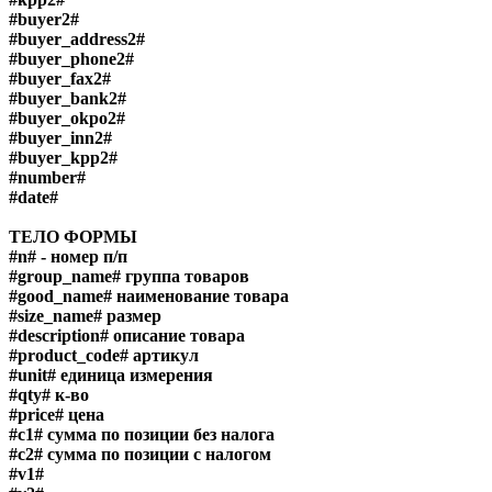
#buyer2#
#buyer_address2#
#buyer_phone2#
#buyer_fax2#
#buyer_bank2#
#buyer_okpo2#
#buyer_inn2#
#buyer_kpp2#
#number#
#date#
ТЕЛО ФОРМЫ
#n# - номер п/п
#group_name# группа товаров
#good_name# наименование товара
#size_name# размер
#description# описание товара
#product_code# артикул
#unit# единица измерения
#qty# к-во
#price# цена
#c1# сумма по позиции без налога
#c2# сумма по позиции с налогом
#v1#