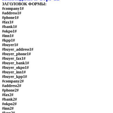
ЗАГОЛОВОК ФОРМЫ:
#company1#
#address1#
#phone1#
#fax1#
#bank1#
#okpo1#
#inn1#
#kpp1#
#buyer1#
#buyer_address1#
#buyer_phone1#
#buyer_fax1#
#buyer_bank1#
#buyer_okpo1#
#buyer_inn1#
#buyer_kpp1#
#company2#
#address2#
#phone2#
#fax2#
#bank2#
#okpo2#
#inn2#
#kpp2#