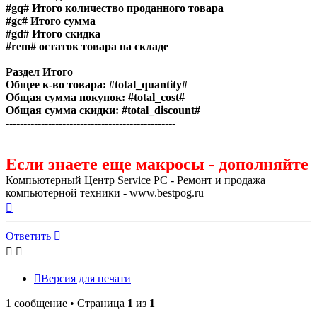
#gq#
Итого количество проданного товара
#gc#
Итого сумма
#gd#
Итого скидка
#rem#
остаток товара на складе
Раздел Итого
Общее к-во товара:
#total_quantity#
Общая сумма покупок:
#total_cost#
Общая сумма скидки:
#total_discount#
------------------------------------------------
Если знаете еще макросы - дополняйте
Компьютерный Центр Service PC - Ремонт и продажа
компьютерной техники - www.bestpog.ru
Вернуться
к
началу
Ответить
Версия для печати
1 сообщение • Страница
1
из
1