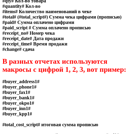
#qty#
Кол-во товара
#quantity#
Кол-во
#items#
Количество наименований в чеке
#total#
(#total_script#) Сумма чека цифрами (прописью)
#paid#
Сумма оплачено цифрами
#paid_script #
Сумма оплачено прописью
#receipt_no#
Номер чека
#receipt_date#
Дата продажи
#receipt_time#
Время продажи
#change#
сдача
В разных отчетах используются
макросы с цифрой 1, 2, 3, вот пример:
#buyer_address1#
#buyer_phone1#
#buyer_fax1#
#buyer_bank1#
#buyer_okpo1#
#buyer_inn1#
#buyer_kpp1#
#total_cost_script#
итоговая сумма прописью