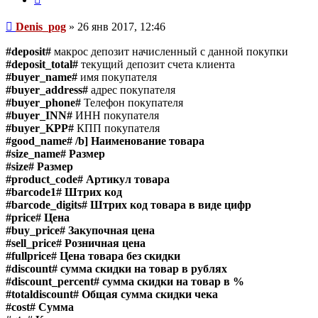
Сообщение
Denis_pog
»
26 янв 2017, 12:46
#deposit#
макрос депозит начисленный с данной покупки
#deposit_total#
текущий депозит счета клиента
#buyer_name#
имя покупателя
#buyer_address#
адрес покупателя
#buyer_phone#
Телефон покупателя
#buyer_INN#
ИНН покупателя
#buyer_KPP#
КПП покупателя
#good_name# /b] Наименование товара
#size_name#
Размер
#size#
Размер
#product_code#
Артикул товара
#barcode1#
Штрих код
#barcode_digits#
Штрих код товара в виде цифр
#price#
Цена
#buy_price#
Закупочная цена
#sell_price#
Розничная цена
#fullprice#
Цена товара без скидки
#discount#
сумма скидки на товар в рублях
#discount_percent#
сумма скидки на товар в %
#totaldiscount#
Общая сумма скидки чека
#cost#
Сумма