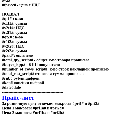
#v2#
#fprice# - цена с НДС
ПОДВАЛ
#qt1# : к-во
#c1t1#: сумма
#v2t1#: НДС
#c2t1#: сумма
#qt2# : к-во
#c1t2#: сумма
#v2t2#: НДС
#c2t2#: сумма
#paid#: оплачено
#total_qty_script# - общее к-во товара прописью
#buyer_kpp# - КПП покупателя
#number_of_rows_script#: к-во строк накладной прописью
#total_cost_script# итоговая сумма прописью
#rub# рубли цифрой
#kop# копейки цифрой
#date#date
------------------------------------------------
Прайс-лист
За розничную цену отвечает макросы
#pri1# и #pri2#
Цена 1 макросы
#pri1a# и #pri2a#
Цена 2 макросы
#pri1b# и #pri2b#