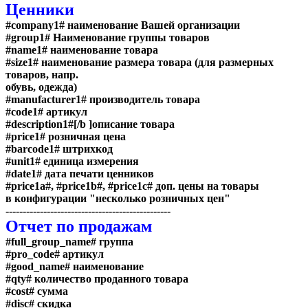
Ценники
#company1#
наименование Вашей организации
#group1#
Наименование группы товаров
#name1#
наименование товара
#size1#
наименование размера товара (для размерных
товаров, напр.
обувь, одежда)
#manufacturer1#
производитель товара
#code1#
артикул
#description1#[/b ]описание товара
#price1#
розничная цена
#barcode1#
штрихкод
#unit1#
единица измерения
#date1#
дата печати ценников
#price1a#, #price1b#, #price1c#
доп. цены на товары
в конфигурации "несколько розничных цен"
------------------------------------------------
Отчет по продажам
#full_group_name# группа
#pro_code#
артикул
#good_name#
наименование
#qty#
количество проданного товара
#cost#
сумма
#disc#
скидка