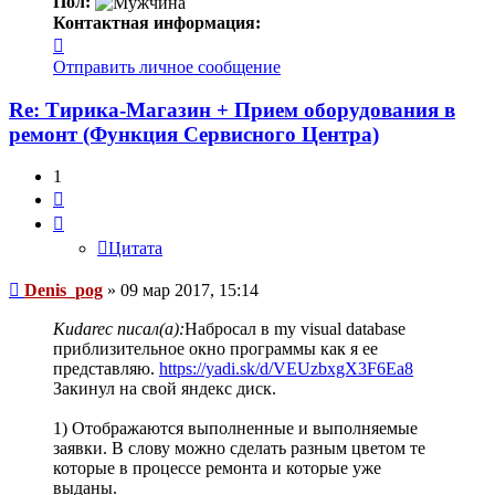
Пол:
Контактная информация:
Контактная
информация
Отправить личное сообщение
пользователя
Denis_pog
Re: Тирика-Магазин + Прием оборудования в
ремонт (Функция Сервисного Центра)
1
Цитата
Цитата
Сообщение
Denis_pog
»
09 мар 2017, 15:14
Kudarec писал(а):
Набросал в my visual database
приблизительное окно программы как я ее
представляю.
https://yadi.sk/d/VEUzbxgX3F6Ea8
Закинул на свой яндекс диск.
1) Отображаются выполненные и выполняемые
заявки. В слову можно сделать разным цветом те
которые в процессе ремонта и которые уже
выданы.