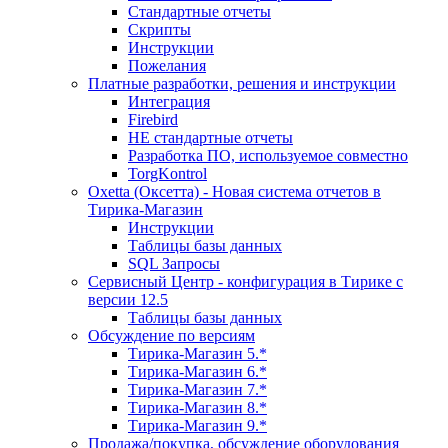
Стандартные отчеты
Скрипты
Инструкции
Пожелания
Платные разработки, решения и инструкции
Интеграция
Firebird
НЕ стандартные отчеты
Разработка ПО, используемое совместно
TorgKontrol
Oxetta (Оксетта) - Новая система отчетов в
Тирика-Магазин
Инструкции
Таблицы базы данных
SQL Запросы
Сервисный Центр - конфигурация в Тирике с
версии 12.5
Таблицы базы данных
Обсуждение по версиям
Тирика-Магазин 5.*
Тирика-Магазин 6.*
Тирика-Магазин 7.*
Тирика-Магазин 8.*
Тирика-Магазин 9.*
Продажа/покупка, обсуждение оборудования