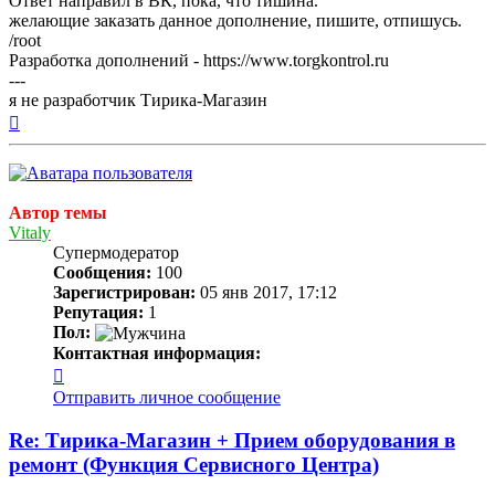
Ответ направил в ВК, пока, что тишина.
желающие заказать данное дополнение, пишите, отпишусь.
/root
Разработка дополнений - https://www.torgkontrol.ru
---
я не разработчик Тирика-Магазин
Вернуться
к
началу
Автор темы
Vitaly
Супермодератор
Сообщения:
100
Зарегистрирован:
05 янв 2017, 17:12
Репутация:
1
Пол:
Контактная информация:
Контактная
информация
Отправить личное сообщение
пользователя
Vitaly
Re: Тирика-Магазин + Прием оборудования в
ремонт (Функция Сервисного Центра)