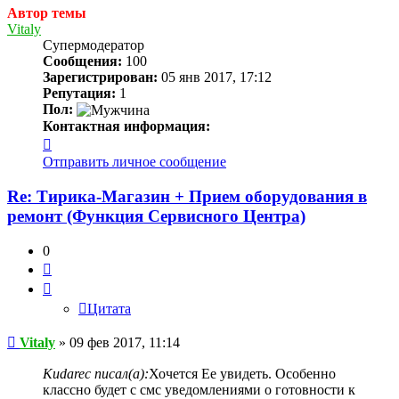
Автор темы
Vitaly
Супермодератор
Сообщения:
100
Зарегистрирован:
05 янв 2017, 17:12
Репутация:
1
Пол:
Контактная информация:
Контактная
информация
Отправить личное сообщение
пользователя
Vitaly
Re: Тирика-Магазин + Прием оборудования в
ремонт (Функция Сервисного Центра)
0
Цитата
Цитата
Сообщение
Vitaly
»
09 фев 2017, 11:14
Kudarec писал(а):
Хочется Ее увидеть. Особенно
классно будет с смс уведомлениями о готовности к