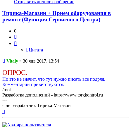
информация
Отправить личное сообщение
пользователя
Vitaly
Тирика-Магазин + Прием оборудования в
ремонт (Функция Сервисного Центра)
0
Цитата
Цитата
Сообщение
Vitaly
»
30 янв 2017, 13:54
ОПРОС.
Но это не значит, что тут нужно писать все подряд.
Комментарии приветствуются.
/root
Разработка дополнений - https://www.torgkontrol.ru
---
я не разработчик Тирика-Магазин
Вернуться
к
началу