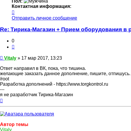
Пол:
Контактная информация:
Контактная
информация
Отправить личное сообщение
пользователя
Vitaly
Re: Тирика-Магазин + Прием оборудования в 
0
Цитата
Сообщение
Vitaly
»
17 мар 2017, 13:23
Ответ направил в ВК, пока, что тишина.
желающие заказать данное дополнение, пишите, отпишусь.
/root
Разработка дополнений - https://www.torgkontrol.ru
---
я не разработчик Тирика-Магазин
Вернуться
к
началу
Автор темы
Vitaly