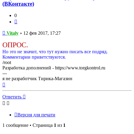
(ВКонтакте)
0
Цитата
Сообщение
Vitaly
»
12 фев 2017, 17:27
ОПРОС.
Но это не значит, что тут нужно писать все подряд.
Комментарии приветствуются.
/root
Разработка дополнений - https://www.torgkontrol.ru
---
я не разработчик Тирика-Магазин
Вернуться
к
началу
Ответить
Версия для печати
1 сообщение • Страница
1
из
1