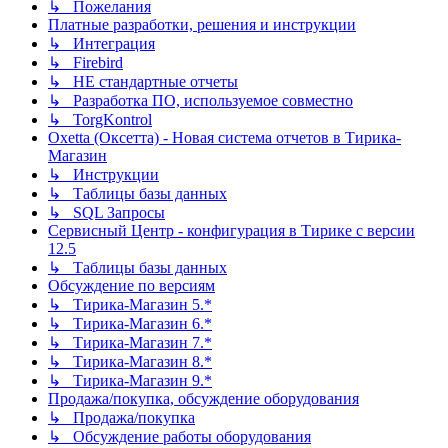
↳ Пожелания
Платные разработки, решения и инструкции
↳ Интеграция
↳ Firebird
↳ НЕ стандартные отчеты
↳ Разработка ПО, используемое совместно
↳ TorgKontrol
Oxetta (Оксетта) - Новая система отчетов в Тирика-
Магазин
↳ Инструкции
↳ Таблицы базы данных
↳ SQL Запросы
Сервисный Центр - конфигурация в Тирике с версии
12.5
↳ Таблицы базы данных
Обсуждение по версиям
↳ Тирика-Магазин 5.*
↳ Тирика-Магазин 6.*
↳ Тирика-Магазин 7.*
↳ Тирика-Магазин 8.*
↳ Тирика-Магазин 9.*
Продажа/покупка, обсуждение оборудования
↳ Продажа/покупка
↳ Обсуждение работы оборудования