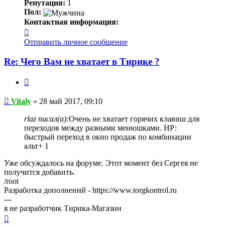
Репутация:
1
Пол:
Контактная информация:
Контактная
информация
Отправить личное сообщение
пользователя
Vitaly
Re: Чего Вам не хватает в Тирике ?
Цитата
Сообщение
Vitaly
»
28 май 2017, 09:10
rlaz писал(а):
Очень не хватает горячих клавиш для
переходов между разными менюшками. НР:
быстрый переход в окно продаж по комбинации
альт+ 1
Уже обсуждалось на форуме. Этот момент без Сергея не
получится добавить.
/root
Разработка дополнений - https://www.torgkontrol.ru
---
я не разработчик Тирика-Магазин
Вернуться