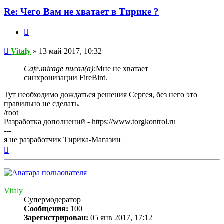
Vitaly
Re: Чего Вам не хватает в Тирике ?
Цитата
Сообщение
Vitaly
»
13 май 2017, 10:32
Cafe.mirage писал(а):
Мне не хватает
синхронизации FireBird.
Тут необходимо дождаться решения Сергея, без него это
правильно не сделать.
/root
Разработка дополнений - https://www.torgkontrol.ru
---
я не разработчик Тирика-Магазин
Вернуться
к
началу
Vitaly
Супермодератор
Сообщения:
100
Зарегистрирован:
05 янв 2017, 17:12