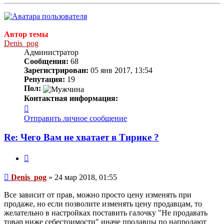
к
началу
Автор темы
Denis_pog
Администратор
Сообщения:
68
Зарегистрирован:
05 янв 2017, 13:54
Репутация:
19
Пол:
Контактная информация:
Контактная
информация
Отправить личное сообщение
пользователя
Denis_pog
Re: Чего Вам не хватает в Тирике ?
Цитата
Сообщение
Denis_pog
»
24 мар 2018, 01:55
Все зависит от прав, можно просто цену изменять при
продаже, но если позволите изменять цену продавцам, то
желательно в настройках поставить галочку "Не продавать
товар ниже себестоимости" иначе продавцы по напродают