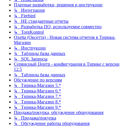
Платные разработки, решения и инструкции
↳ Интеграция
↳ Firebird
↳ НЕ стандартные отчеты
↳ Разработка ПО, используемое совместно
↳ TorgKontrol
Oxetta (Оксетта) - Новая система отчетов в Тирика-
Магазин
↳ Инструкции
↳ Таблицы базы данных
↳ SQL Запросы
Сервисный Центр - конфигурация в Тирике с версии
12.5
↳ Таблицы базы данных
Обсуждение по версиям
↳ Тирика-Магазин 5.*
↳ Тирика-Магазин 6.*
↳ Тирика-Магазин 7.*
↳ Тирика-Магазин 8.*
↳ Тирика-Магазин 9.*
Продажа/покупка, обсуждение оборудования
↳ Продажа/покупка
↳ Обсуждение работы оборудования