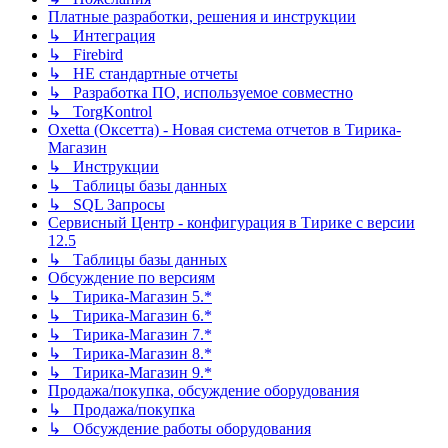
Платные разработки, решения и инструкции
↳ Интеграция
↳ Firebird
↳ НЕ стандартные отчеты
↳ Разработка ПО, используемое совместно
↳ TorgKontrol
Oxetta (Оксетта) - Новая система отчетов в Тирика-
Магазин
↳ Инструкции
↳ Таблицы базы данных
↳ SQL Запросы
Сервисный Центр - конфигурация в Тирике с версии
12.5
↳ Таблицы базы данных
Обсуждение по версиям
↳ Тирика-Магазин 5.*
↳ Тирика-Магазин 6.*
↳ Тирика-Магазин 7.*
↳ Тирика-Магазин 8.*
↳ Тирика-Магазин 9.*
Продажа/покупка, обсуждение оборудования
↳ Продажа/покупка
↳ Обсуждение работы оборудования