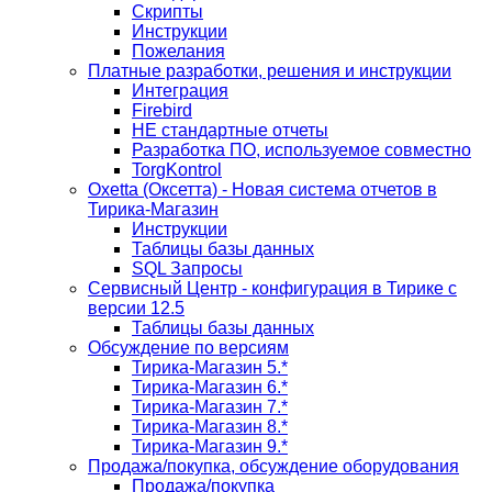
Скрипты
Инструкции
Пожелания
Платные разработки, решения и инструкции
Интеграция
Firebird
НЕ стандартные отчеты
Разработка ПО, используемое совместно
TorgKontrol
Oxetta (Оксетта) - Новая система отчетов в
Тирика-Магазин
Инструкции
Таблицы базы данных
SQL Запросы
Сервисный Центр - конфигурация в Тирике с
версии 12.5
Таблицы базы данных
Обсуждение по версиям
Тирика-Магазин 5.*
Тирика-Магазин 6.*
Тирика-Магазин 7.*
Тирика-Магазин 8.*
Тирика-Магазин 9.*
Продажа/покупка, обсуждение оборудования
Продажа/покупка