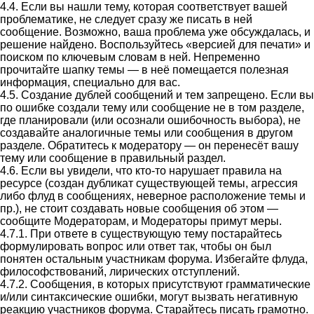
4.4. Если вы нашли тему, которая соответствует вашей
проблематике, не следует сразу же писать в ней
сообщение. Возможно, ваша проблема уже обсуждалась, и
решение найдено. Воспользуйтесь «версией для печати» и
поиском по ключевым словам в ней. Непременно
прочитайте шапку темы — в неё помещается полезная
информация, специально для вас.
4.5. Создание дублей сообщений и тем запрещено. Если вы
по ошибке создали тему или сообщение не в том разделе,
где планировали (или осознали ошибочность выбора), не
создавайте аналогичные темы или сообщения в другом
разделе. Обратитесь к модератору — он перенесёт вашу
тему или сообщение в правильный раздел.
4.6. Если вы увидели, что кто-то нарушает правила на
ресурсе (создан дубликат существующей темы, агрессия
либо флуд в сообщениях, неверное расположение темы и
пр.), не стоит создавать новые сообщения об этом —
сообщите Модераторам, и Модераторы примут меры.
4.7.1. При ответе в существующую тему постарайтесь
формулировать вопрос или ответ так, чтобы он был
понятен остальным участникам форума. Избегайте флуда,
философствований, лирических отступлений.
4.7.2. Сообщения, в которых присутствуют грамматические
и/или синтаксические ошибки, могут вызвать негативную
реакцию участников форума. Старайтесь писать грамотно.