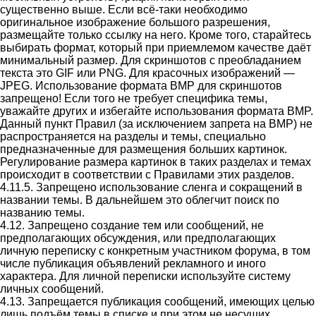
существенно выше. Если всё-таки необходимо
оригинальное изображение большого разрешения,
размещайте только ссылку на него. Кроме того, старайтесь
выбирать формат, который при приемлемом качестве даёт
минимальный размер. Для скриншотов с преобладанием
текста это GIF или PNG. Для красочных изображений —
JPEG. Использование формата BMP для скриншотов
запрещено! Если того не требует специфика темы,
уважайте других и избегайте использования формата BMP.
Данный пункт Правил (за исключением запрета на BMP) не
распространяется на разделы и темы, специально
предназначенные для размещения больших картинок.
Регулирование размера картинок в таких разделах и темах
происходит в соответствии с Правилами этих разделов.
4.11.5. Запрещено использование сленга и сокращений в
названии темы. В дальнейшем это облегчит поиск по
названию темы.
4.12. Запрещено создание тем или сообщений, не
предполагающих обсуждения, или предполагающих
личную переписку с конкретным участником форума, в том
числе публикация объявлений рекламного и иного
характера. Для личной переписки используйте систему
личных сообщений.
4.13. Запрещается публикация сообщений, имеющих целью
лишь подъём темы в списке и при этом не несущих