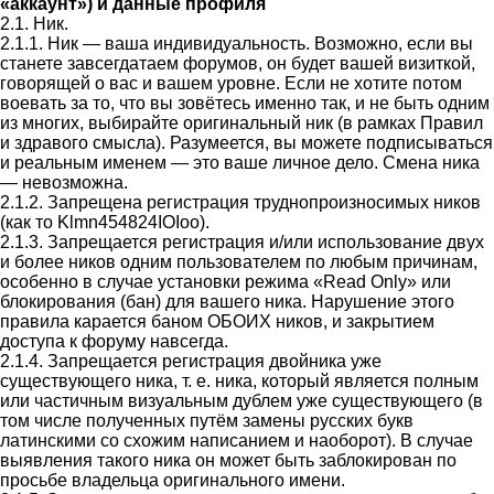
«аккаунт») и данные профиля
2.1. Ник.
2.1.1. Ник — ваша индивидуальность. Возможно, если вы
станете завсегдатаем форумов, он будет вашей визиткой,
говорящей о вас и вашем уровне. Если не хотите потом
воевать за то, что вы зовётесь именно так, и не быть одним
из многих, выбирайте оригинальный ник (в рамках Правил
и здравого смысла). Разумеется, вы можете подписываться
и реальным именем — это ваше личное дело. Смена ника
— невозможна.
2.1.2. Запрещена регистрация труднопроизносимых ников
(как то Klmn454824IOIoo).
2.1.3. Запрещается регистрация и/или использование двух
и более ников одним пользователем по любым причинам,
особенно в случае установки режима «Read Only» или
блокирования (бан) для вашего ника. Нарушение этого
правила карается баном ОБОИХ ников, и закрытием
доступа к форуму навсегда.
2.1.4. Запрещается регистрация двойника уже
существующего ника, т. е. ника, который является полным
или частичным визуальным дублем уже существующего (в
том числе полученных путём замены русских букв
латинскими со схожим написанием и наоборот). В случае
выявления такого ника он может быть заблокирован по
просьбе владельца оригинального имени.