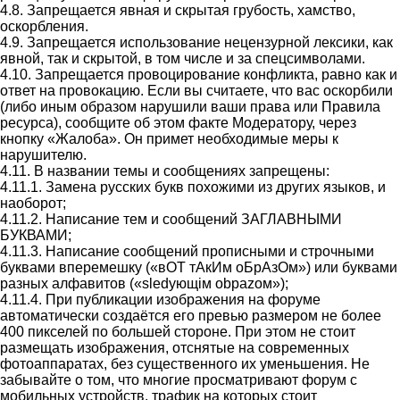
4.8. Запрещается явная и скрытая грубость, хамство,
оскорбления.
4.9. Запрещается использование нецензурной лексики, как
явной, так и скрытой, в том числе и за спецсимволами.
4.10. Запрещается провоцирование конфликта, равно как и
ответ на провокацию. Если вы считаете, что вас оскорбили
(либо иным образом нарушили ваши права или Правила
ресурса), сообщите об этом факте Модератору, через
кнопку «Жалоба». Он примет необходимые меры к
нарушителю.
4.11. В названии темы и сообщениях запрещены:
4.11.1. Замена русских букв похожими из других языков, и
наоборот;
4.11.2. Написание тем и сообщений ЗАГЛАВНЫМИ
БУКВАМИ;
4.11.3. Написание сообщений прописными и строчными
буквами вперемешку («вОТ тАкИм оБрАзОм») или буквами
разных алфавитов («slеdующiм оbраzом»);
4.11.4. При публикации изображения на форуме
автоматически создаётся его превью размером не более
400 пикселей по большей стороне. При этом не стоит
размещать изображения, отснятые на современных
фотоаппаратах, без существенного их уменьшения. Не
забывайте о том, что многие просматривают форум с
мобильных устройств, трафик на которых стоит