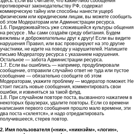
здесь. Если вы считаете, что какие-либо сообщения
противоречат законодательству РФ, содержат
коммерческую тайну или способны нанести ущерб
физическим или юридическим лицам, вы можете сообщить
об этом Модераторам или Администрации ресурса.
1.6. Придерживайтесь уже сложившейся культуры общения
на ресурсе . Мы сами создаём среду обитания. Будем
вежливы и доброжелательны друг к другу! Если вы видите
нарушения Правил, или вас провоцируют на это другие
участники, не идите на поводу у нарушителей. Напишите
письмо Модератору ресурса с указанием нарушения.
Остальное — забота Администрации ресурса.
1.7. Если вы ошиблись — например, продублировали
сообщение, отправили случайно ответ не туда или пустое
сообщение — обязательно сообщите об этом
Модераторам, укажите проблему — модератор поможет. Не
стоит писать новые сообщения, комментировать свои
ошибки, и извиняться за такой флуд.
1.8. При случайном повторе поста, вызванного нажатием в
некоторых браузерах, удалите повторы. Если со времени
написания первого сообщения прошло мало времени, эти
два поста «склеятся», и надо отредактировать
получившееся, стерев повтор.
2. Имя пользователя («ник», «никнэйм», «логин»,