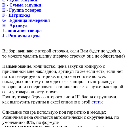
D - Сумма закупки
E - Группа товаров
F - Штрихкод
G - Единица измерения
H - Артикул
I - описание товара
J - Розничная цена
Выбор начинаю с второй строчки, если Вам будет не удобно,
то можете удалить шапку (первую строчку, она не обязательна)
Наименование, количество, цена закупки копирую с
присланной мне накладной, артикул то же если есть, если нет
потом генерирую в тирике, штрихкод есть не во всех
накладных поэтому приходиться сканировать штрихкод с
товаров или генерировать в тирике после загрузки накладной
если у товара он отсутствует.
Группу товара беру со второго листа Шаблона с группами,
как выгрузить группы в excel описано в этой
статье
Описание товара использую под гарантию в месяцах
Розничная цена считается автоматически с округлением, по
умолчанию 30%, по формуле -