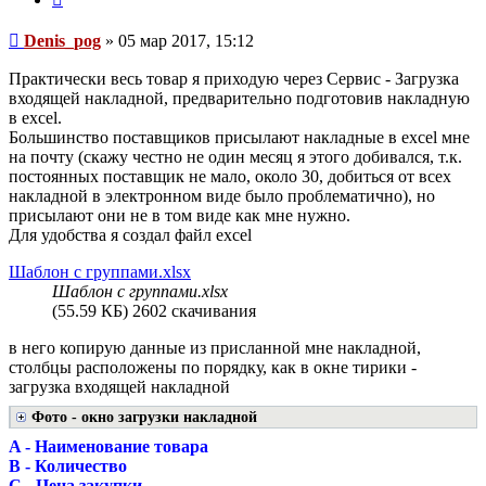
Сообщение
Denis_pog
»
05 мар 2017, 15:12
Практически весь товар я приходую через Сервис - Загрузка
входящей накладной, предварительно подготовив накладную
в excel.
Большинство поставщиков присылают накладные в excel мне
на почту (скажу честно не один месяц я этого добивался, т.к.
постоянных поставщик не мало, около 30, добиться от всех
накладной в электронном виде было проблематично), но
присылают они не в том виде как мне нужно.
Для удобства я создал файл excel
Шаблон с группами.xlsx
Шаблон с группами.xlsx
(55.59 КБ) 2602 скачивания
в него копирую данные из присланной мне накладной,
столбцы расположены по порядку, как в окне тирики -
загрузка входящей накладной
Фото - окно загрузки накладной
A - Наименование товара
B - Количество
C - Цена закупки