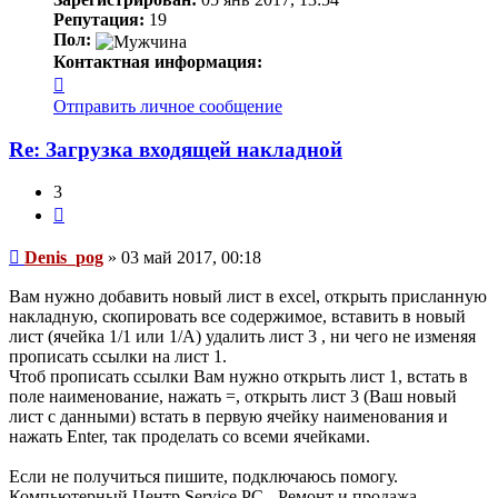
Репутация:
19
Пол:
Контактная информация:
Контактная
информация
Отправить личное сообщение
пользователя
Denis_pog
Re: Загрузка входящей накладной
3
Цитата
Сообщение
Denis_pog
»
03 май 2017, 00:18
Вам нужно добавить новый лист в excel, открыть присланную
накладную, скопировать все содержимое, вставить в новый
лист (ячейка 1/1 или 1/A) удалить лист 3 , ни чего не изменяя
прописать ссылки на лист 1.
Чтоб прописать ссылки Вам нужно открыть лист 1, встать в
поле наименование, нажать =, открыть лист 3 (Ваш новый
лист с данными) встать в первую ячейку наименования и
нажать Enter, так проделать со всеми ячейками.
Если не получиться пишите, подключаюсь помогу.
Компьютерный Центр Service PC - Ремонт и продажа