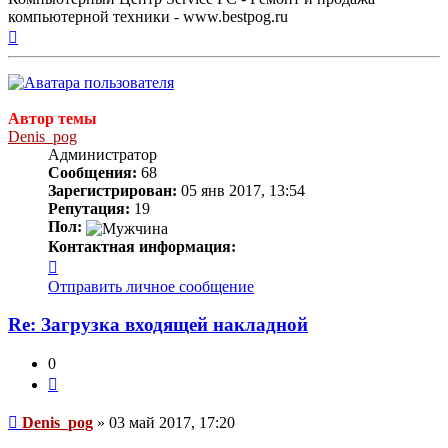
компьютерной техники - www.bestpog.ru
Вернуться
к
началу
Автор темы
Denis_pog
Администратор
Сообщения:
68
Зарегистрирован:
05 янв 2017, 13:54
Репутация:
19
Пол:
Контактная информация:
Контактная
информация
Отправить личное сообщение
пользователя
Denis_pog
Re: Загрузка входящей накладной
0
Цитата
Сообщение
Denis_pog
»
03 май 2017, 17:20