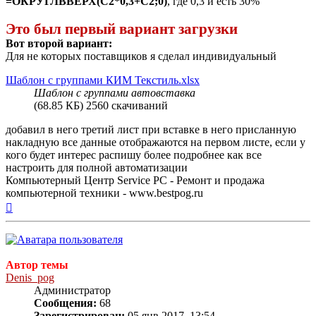
=ОКРУГЛВВЕРХ(C2*0,3+C2;0)
, где 0,3 и есть 30%
Это был первый вариант загрузки
Вот второй вариант:
Для не которых поставщиков я сделал индивидуальный
Шаблон с группами КИМ Текстиль.xlsx
Шаблон с группами автовставка
(68.85 КБ) 2560 скачиваний
добавил в него третий лист при вставке в него присланную
накладную все данные отображаются на первом листе, если у
кого будет интерес распишу более подробнее как все
настроить для полной автоматизации
Компьютерный Центр Service PC - Ремонт и продажа
компьютерной техники - www.bestpog.ru
Вернуться
к
началу
Автор темы
Denis_pog
Администратор
Сообщения:
68
Зарегистрирован:
05 янв 2017, 13:54