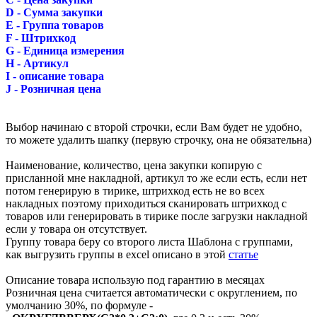
D - Сумма закупки
E - Группа товаров
F - Штрихкод
G - Единица измерения
H - Артикул
I - описание товара
J - Розничная цена
Выбор начинаю с второй строчки, если Вам будет не удобно,
то можете удалить шапку (первую строчку, она не обязательна)
Наименование, количество, цена закупки копирую с
присланной мне накладной, артикул то же если есть, если нет
потом генерирую в тирике, штрихкод есть не во всех
накладных поэтому приходиться сканировать штрихкод с
товаров или генерировать в тирике после загрузки накладной
если у товара он отсутствует.
Группу товара беру со второго листа Шаблона с группами,
как выгрузить группы в excel описано в этой
статье
Описание товара использую под гарантию в месяцах
Розничная цена считается автоматически с округлением, по
умолчанию 30%, по формуле -