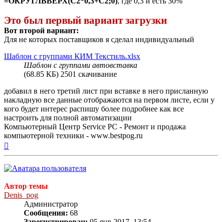
=ОКРУГЛВВЕРХ(C2*0,3+C2;0)
, где 0,3 и есть 30%
Это был первый вариант загрузки
Вот второй вариант:
Для не которых поставщиков я сделал индивидуальный
Шаблон с группами КИМ Текстиль.xlsx
Шаблон с группами автовставка
(68.85 КБ) 2501 скачивание
добавил в него третий лист при вставке в него присланную
накладную все данные отображаются на первом листе, если у
кого будет интерес распишу более подробнее как все
настроить для полной автоматизации
Компьютерный Центр Service PC - Ремонт и продажа
компьютерной техники - www.bestpog.ru
Вернуться
к
началу
Автор темы
Denis_pog
Администратор
Сообщения:
68
Зарегистрирован:
05 янв 2017, 13:54