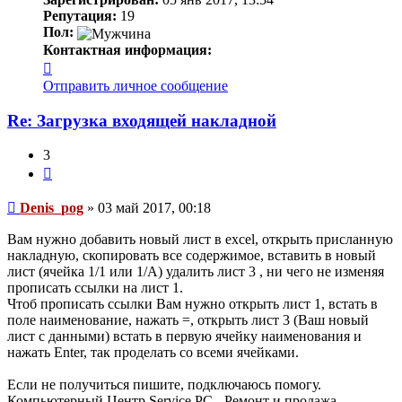
Репутация:
19
Пол:
Контактная информация:
Контактная
информация
Отправить личное сообщение
пользователя
Denis_pog
Re: Загрузка входящей накладной
3
Цитата
Сообщение
Denis_pog
»
03 май 2017, 00:18
Вам нужно добавить новый лист в excel, открыть присланную
накладную, скопировать все содержимое, вставить в новый
лист (ячейка 1/1 или 1/A) удалить лист 3 , ни чего не изменяя
прописать ссылки на лист 1.
Чтоб прописать ссылки Вам нужно открыть лист 1, встать в
поле наименование, нажать =, открыть лист 3 (Ваш новый
лист с данными) встать в первую ячейку наименования и
нажать Enter, так проделать со всеми ячейками.
Если не получиться пишите, подключаюсь помогу.
Компьютерный Центр Service PC - Ремонт и продажа