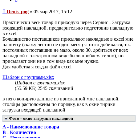
Сообщение
Denis_pog
»
05 мар 2017, 15:12
Практически весь товар я приходую через Сервис - Загрузка
входящей накладной, предварительно подготовив накладную
в excel.
Большинство поставщиков присылают накладные в excel мне
на почту (скажу честно не один месяц я этого добивался, т.к.
постоянных поставщик не мало, около 30, добиться от всех
накладной в электронном виде было проблематично), но
присылают они не в том виде как мне нужно.
Для удобства я создал файл excel
Шаблон с группами.xlsx
Шаблон с группами.xlsx
(55.59 КБ) 2545 скачиваний
в него копирую данные из присланной мне накладной,
столбцы расположены по порядку, как в окне тирики -
загрузка входящей накладной
Фото - окно загрузки накладной
A - Наименование товара
B - Количество
C - Цена закупки