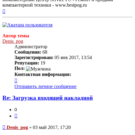
компьютерной техники - www.bestpog.ru
Вернуться
к
началу
Автор темы
Denis_pog
Администратор
Сообщения:
68
Зарегистрирован:
05 янв 2017, 13:54
Репутация:
19
Пол:
Контактная информация:
Контактная
информация
Отправить личное сообщение
пользователя
Denis_pog
Re: Загрузка входящей накладной
0
Цитата
Сообщение
Denis_pog
»
03 май 2017, 17:20