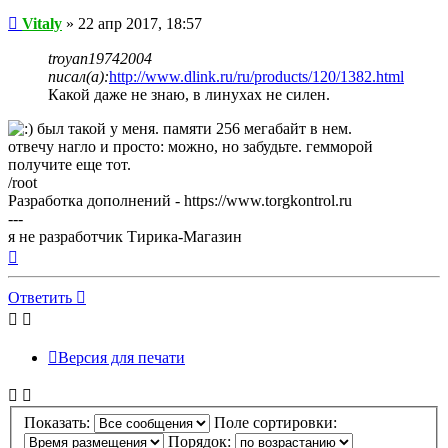
Сообщение
Vitaly
»
22 апр 2017, 18:57
troyan19742004
писал(а):
http://www.dlink.ru/ru/products/120/1382.html
Какой даже не знаю, в линухах не силен.
был такой у меня. памяти 256 мегабайт в нем.
отвечу нагло и просто: можно, но забудьте. гемморой
получите еще тот.
/root
Разработка дополнений - https://www.torgkontrol.ru
---
я не разработчик Тирика-Магазин
Вернуться
к
началу
Ответить
Версия для печати
Показать:
Поле сортировки:
Порядок: