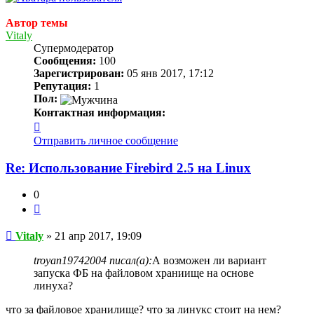
Автор темы
Vitaly
Супермодератор
Сообщения:
100
Зарегистрирован:
05 янв 2017, 17:12
Репутация:
1
Пол:
Контактная информация:
Контактная
информация
Отправить личное сообщение
пользователя
Vitaly
Re: Использование Firebird 2.5 на Linux
0
Цитата
Сообщение
Vitaly
»
21 апр 2017, 19:09
troyan19742004 писал(а):
А возможен ли вариант
запуска ФБ на файловом храниище на основе
линуха?
что за файловое хранилище? что за линукс стоит на нем?