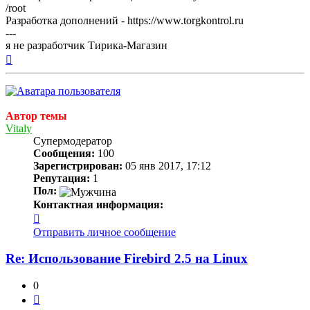
/root
Разработка дополнений - https://www.torgkontrol.ru
---
я не разработчик Тирика-Магазин
Вернуться
к
началу
Автор темы
Vitaly
Супермодератор
Сообщения:
100
Зарегистрирован:
05 янв 2017, 17:12
Репутация:
1
Пол:
Контактная информация:
Контактная
информация
Отправить личное сообщение
пользователя
Vitaly
Re: Использование Firebird 2.5 на Linux
0
Цитата