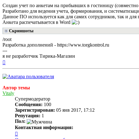
Создан учет по анкетам на прибывших в гостиницу (совместно 
Разработано для ведения учета, формирования, и систематиза
Данное ПО используется как для самих сотрудников, так и для
Анкета распечатывается в Word
Скриншоты
/root
Разработка дополнений - https://www.torgkontrol.ru
---
я не разработчик Тирика-Магазин
Вернуться
к
началу
Автор темы
Vitaly
Супермодератор
Сообщения:
100
Зарегистрирован:
05 янв 2017, 17:12
Репутация:
1
Пол:
Контактная информация:
Контактная
информация