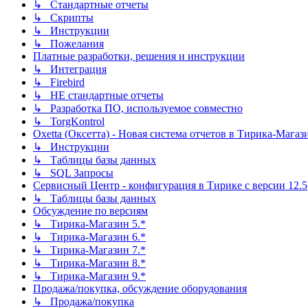
↳ Стандартные отчеты
↳ Скрипты
↳ Инструкции
↳ Пожелания
Платные разработки, решения и инструкции
↳ Интеграция
↳ Firebird
↳ НЕ стандартные отчеты
↳ Разработка ПО, используемое совместно
↳ TorgKontrol
Oxetta (Оксетта) - Новая система отчетов в Тирика-Магаз
↳ Инструкции
↳ Таблицы базы данных
↳ SQL Запросы
Сервисный Центр - конфигурация в Тирике с версии 12.5
↳ Таблицы базы данных
Обсуждение по версиям
↳ Тирика-Магазин 5.*
↳ Тирика-Магазин 6.*
↳ Тирика-Магазин 7.*
↳ Тирика-Магазин 8.*
↳ Тирика-Магазин 9.*
Продажа/покупка, обсуждение оборудования
↳ Продажа/покупка