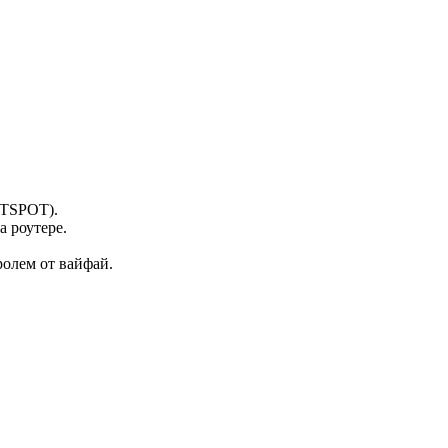
OTSPOT).
 роутере.
ролем от вайфай.