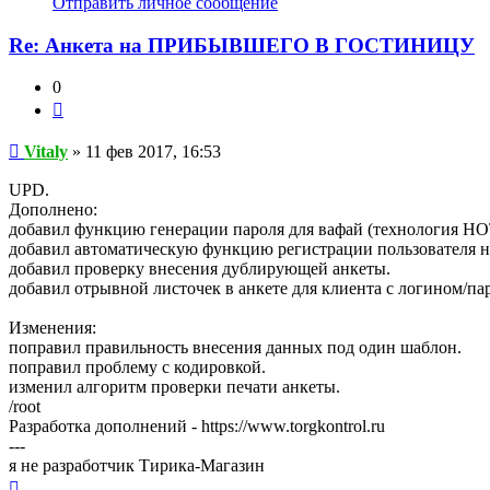
Отправить личное сообщение
пользователя
Vitaly
Re: Анкета на ПРИБЫВШЕГО В ГОСТИНИЦУ
0
Цитата
Сообщение
Vitaly
»
11 фев 2017, 16:53
UPD.
Дополнено:
добавил функцию генерации пароля для вафай (технология H
добавил автоматическую функцию регистрации пользователя на
добавил проверку внесения дублирующей анкеты.
добавил отрывной листочек в анкете для клиента с логином/па
Изменения:
поправил правильность внесения данных под один шаблон.
поправил проблему с кодировкой.
изменил алгоритм проверки печати анкеты.
/root
Разработка дополнений - https://www.torgkontrol.ru
---
я не разработчик Тирика-Магазин
Вернуться