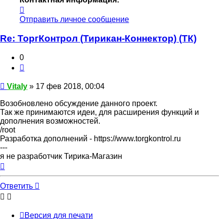
Контактная
информация
Отправить личное сообщение
пользователя
Vitaly
Re: ТоргКонтрол (Тирикан-Коннектор) (ТК)
0
Цитата
Сообщение
Vitaly
»
17 фев 2018, 00:04
Возобновлено обсуждение данного проект.
Так же принимаются идеи, для расширения функций и
дополнения возможностей.
/root
Разработка дополнений - https://www.torgkontrol.ru
---
я не разработчик Тирика-Магазин
Вернуться
к
началу
Ответить
Версия для печати