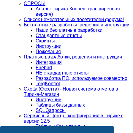
ОПРОСЫ
Аналог Тирика-Коннект (расширенная
версия)
Список нежелательных посетителей форума!
Бесплатные разработки, решения и инструкции
Наши бесплатные разработки
Стандартные отчеты
Скрипты
Инструкции
Пожелания
Платные разработки, решения и инструкции
Интеграция
Firebird
НЕ стандартные отчеты
Разработка ПО, используемое совместно
TorgKontrol
Oxetta (Оксетта) - Новая система отчетов в
Тирика-Магазин
Инструкции
Таблицы базы данных
SQL Запросы
Сервисный Центр - конфигурация в Тирике с
версии 12.5
Таблицы базы данных
Обсуждение по версиям