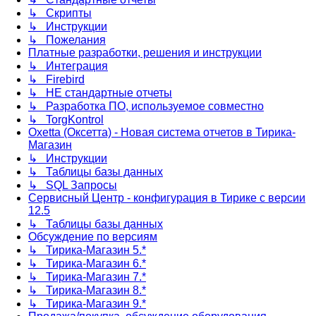
↳ Скрипты
↳ Инструкции
↳ Пожелания
Платные разработки, решения и инструкции
↳ Интеграция
↳ Firebird
↳ НЕ стандартные отчеты
↳ Разработка ПО, используемое совместно
↳ TorgKontrol
Oxetta (Оксетта) - Новая система отчетов в Тирика-
Магазин
↳ Инструкции
↳ Таблицы базы данных
↳ SQL Запросы
Сервисный Центр - конфигурация в Тирике с версии
12.5
↳ Таблицы базы данных
Обсуждение по версиям
↳ Тирика-Магазин 5.*
↳ Тирика-Магазин 6.*
↳ Тирика-Магазин 7.*
↳ Тирика-Магазин 8.*
↳ Тирика-Магазин 9.*