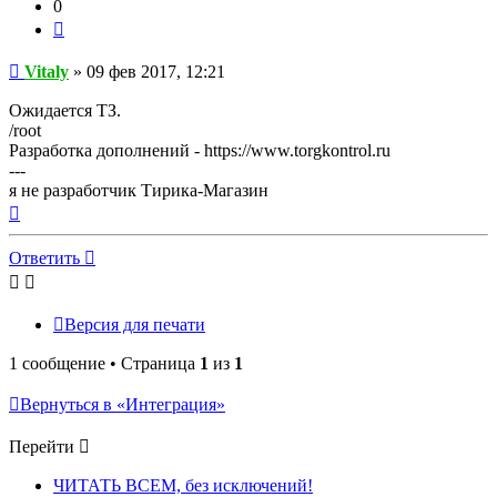
0
Цитата
Сообщение
Vitaly
»
09 фев 2017, 12:21
Ожидается ТЗ.
/root
Разработка дополнений - https://www.torgkontrol.ru
---
я не разработчик Тирика-Магазин
Вернуться
к
началу
Ответить
Версия для печати
1 сообщение • Страница
1
из
1
Вернуться в «Интеграция»
Перейти
ЧИТАТЬ ВСЕМ, без исключений!