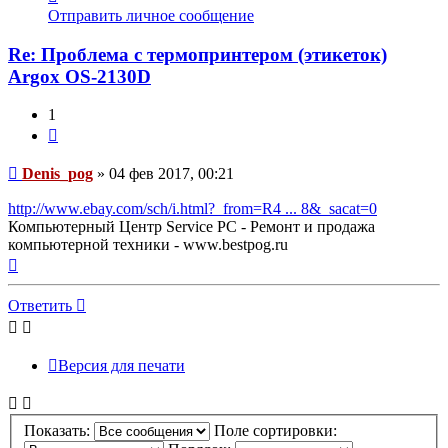
информация
Отправить личное сообщение
пользователя
Denis_pog
Re: Проблема с термопринтером (этикеток)
Argox OS-2130D
1
Цитата
Сообщение
Denis_pog
»
04 фев 2017, 00:21
http://www.ebay.com/sch/i.html?_from=R4 ... 8&_sacat=0
Компьютерный Центр Service PC - Ремонт и продажа
компьютерной техники - www.bestpog.ru
Вернуться
к
началу
Ответить
Версия для печати
Показать:
Поле сортировки: