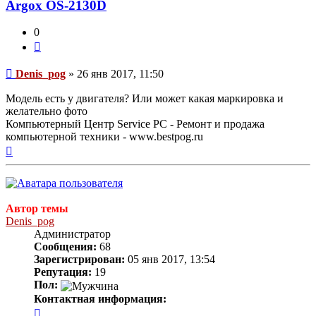
Argox OS-2130D
0
Цитата
Сообщение
Denis_pog
»
26 янв 2017, 11:50
Модель есть у двигателя? Или может какая маркировка и
желательно фото
Компьютерный Центр Service PC - Ремонт и продажа
компьютерной техники - www.bestpog.ru
Вернуться
к
началу
Автор темы
Denis_pog
Администратор
Сообщения:
68
Зарегистрирован:
05 янв 2017, 13:54
Репутация:
19
Пол:
Контактная информация:
Контактная