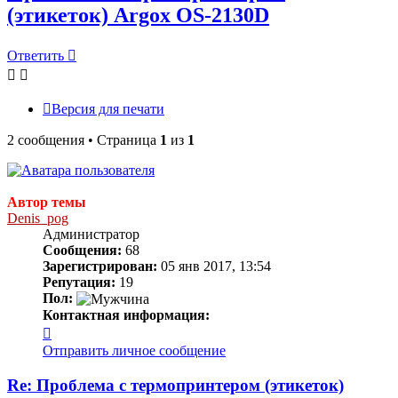
(этикеток) Argox OS-2130D
Ответить
Версия для печати
2 сообщения • Страница
1
из
1
Автор темы
Denis_pog
Администратор
Сообщения:
68
Зарегистрирован:
05 янв 2017, 13:54
Репутация:
19
Пол:
Контактная информация:
Контактная
информация
Отправить личное сообщение
пользователя
Denis_pog
Re: Проблема с термопринтером (этикеток)