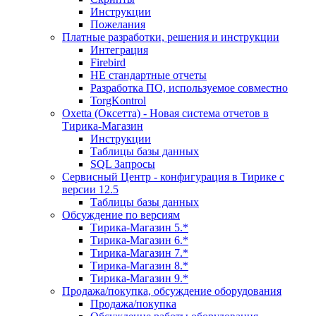
Инструкции
Пожелания
Платные разработки, решения и инструкции
Интеграция
Firebird
НЕ стандартные отчеты
Разработка ПО, используемое совместно
TorgKontrol
Oxetta (Оксетта) - Новая система отчетов в
Тирика-Магазин
Инструкции
Таблицы базы данных
SQL Запросы
Сервисный Центр - конфигурация в Тирике с
версии 12.5
Таблицы базы данных
Обсуждение по версиям
Тирика-Магазин 5.*
Тирика-Магазин 6.*
Тирика-Магазин 7.*
Тирика-Магазин 8.*
Тирика-Магазин 9.*
Продажа/покупка, обсуждение оборудования
Продажа/покупка