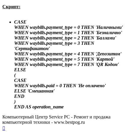
Скрипт:
CASE
WHEN waybills.payment_type = 0 THEN 'Наличными'
WHEN waybills.payment_type = 1 THEN 'Безналично'
WHEN waybills.payment_type = 2 THEN 'Баллами'
WHEN waybills.payment_type = 3 THEN
'Сертификатом'
WHEN waybills.payment_type = 4 THEN 'Депозитом'
WHEN waybills.payment_type = 5 THEN 'Картой'
WHEN waybills.payment_type = 7 THEN 'QR Кодом'
ELSE
(
CASE
WHEN waybills.paid = 0 THEN 'Не оплачено'
ELSE 'Смешанная'
END
)
END AS operation_name
Компьютерный Центр Service PC - Ремонт и продажа
компьютерной техники - www.bestpog.ru
Вернуться