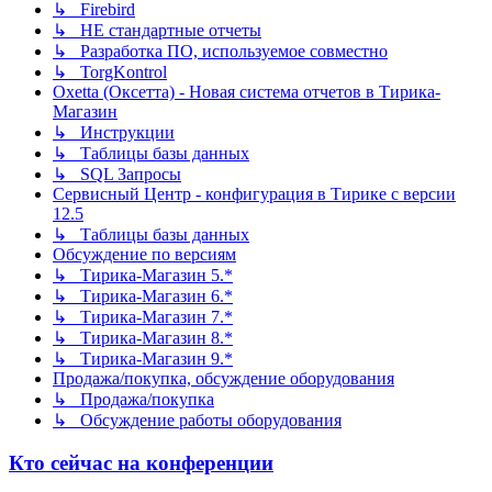
↳ Firebird
↳ НЕ стандартные отчеты
↳ Разработка ПО, используемое совместно
↳ TorgKontrol
Oxetta (Оксетта) - Новая система отчетов в Тирика-
Магазин
↳ Инструкции
↳ Таблицы базы данных
↳ SQL Запросы
Сервисный Центр - конфигурация в Тирике с версии
12.5
↳ Таблицы базы данных
Обсуждение по версиям
↳ Тирика-Магазин 5.*
↳ Тирика-Магазин 6.*
↳ Тирика-Магазин 7.*
↳ Тирика-Магазин 8.*
↳ Тирика-Магазин 9.*
Продажа/покупка, обсуждение оборудования
↳ Продажа/покупка
↳ Обсуждение работы оборудования
Кто сейчас на конференции